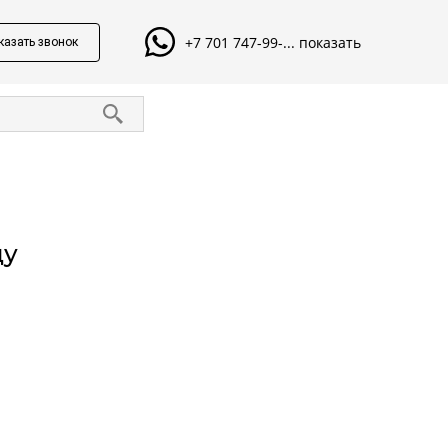
+7 701 747-99-... показать
казать звонок
ду