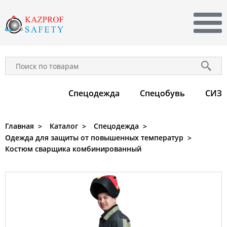
УСЛУГИ
КЛИЕНТАМ
Спецодежда
Спецобувь
CИЗ
О КОМПАНИИ
Главная
Каталог
Спецодежда
КОНТАКТЫ
Одежда для защиты от повышенных температур
Костюм сварщика комбинированный
+7 701 747-99-00
Заказать звонок