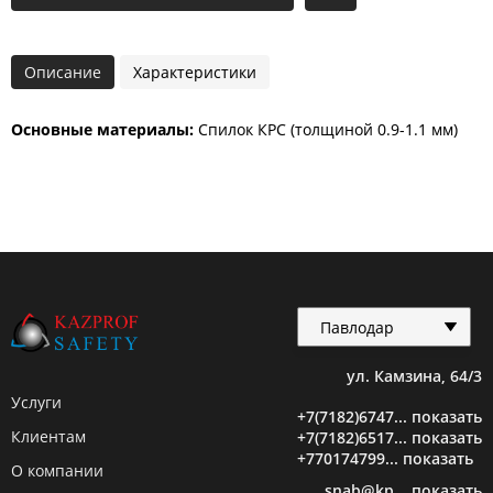
Описание
Характеристики
Основные материалы:
Спилок КРС (толщиной 0.9-1.1 мм)
Павлодар
Павлодар
ул. Камзина, 64/3
Услуги
+7(7182)6747... показать
Нур-Султан
Клиентам
+7(7182)6517... показать
+770174799... показать
О компании
snab@kp... показать