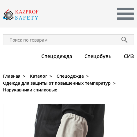
УСЛУГИ
КЛИЕНТАМ
Спецодежда
Спецобувь
CИЗ
О КОМПАНИИ
Главная
Каталог
Спецодежда
КОНТАКТЫ
Одежда для защиты от повышенных температур
Нарукавники спилковые
+7 701 747-99-00
Заказать звонок